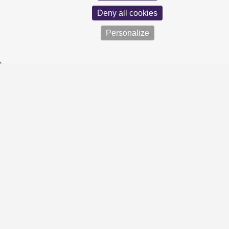
Deny all cookies
Personalize
LE CHÈQUE-CADEAU
MOULINS PROMOTION
moulinspromotion@gmail.com
04 70 02 50 15
AVEC LE SOUTIEN FINANCIER DE :